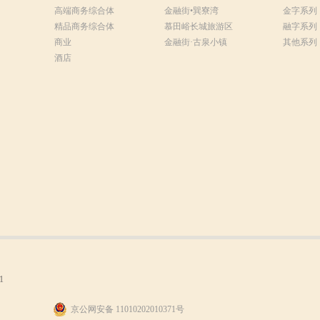
高端商务综合体
金融街•巽寮湾
金字系列
精品商务综合体
慕田峪长城旅游区
融字系列
商业
金融街·古泉小镇
其他系列
酒店
1
京公网安备 11010202010371号