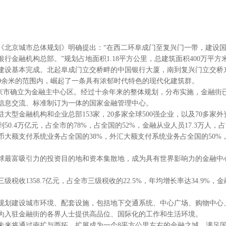
复的《北京城市总体规划》明确提出：“在西二环阜成门至复兴门一带，建设
行金融机构总部。”规划占地面积1.18平方公里，总建筑面积400万平方
心区建设基本完成。北起阜成门立交桥畔的中国银行大厦，南到复兴门立交
600余米的范围内，崛起了一条具有浓郁时代特色的现代化建筑群。
被北京市确立为金融主中心区。经过十余年来的整体规划，分布实施，金融
信息交流、标准制订为一体的国家金融管理中心。
大型金融机构和企业总部153家，20多家全球500强企业，以及70多家
50.4万亿元，占全市的78%，占全国的52%，金融从业人员17.3万人
人民币大额支付系统业务占全国的38%，外汇大额支付系统业务占全国的50
球最富吸引力的投资目的地和资本集散地，成为具有世界影响力的金融中
三级税收1358.7亿元，占全市三级税收的22.5%，年均增长率达34.9%
规划建设城市环境、配套设施，包括地下交通系统、中心广场、购物中心
为入驻金融街的各界人士提供高品位、国际化的工作和生活环境。
未来将通过南扩与西拓，扩展成为一个8平方公里左右的金融之城，满足