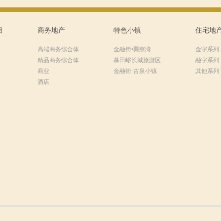
目
商务地产
特色小镇
住宅地
高端商务综合体
金融街•巽寮湾
金字系列
精品商务综合体
慕田峪长城旅游区
融字系列
商业
金融街·古泉小镇
其他系列
酒店