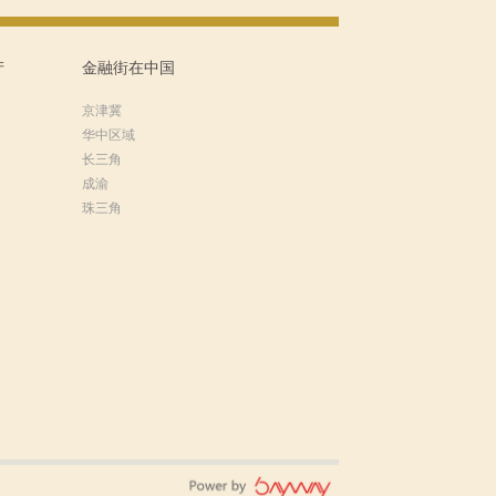
产
金融街在中国
京津冀
华中区域
长三角
成渝
珠三角