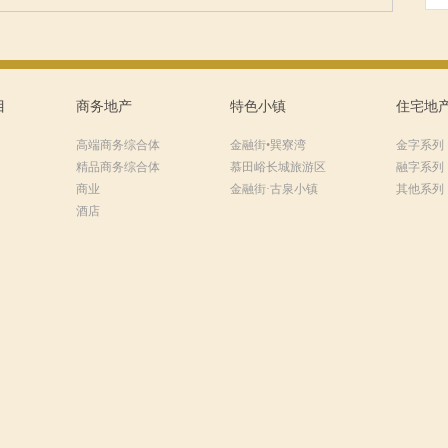
目
商务地产
特色小镇
住宅地
高端商务综合体
金融街•巽寮湾
金字系列
精品商务综合体
慕田峪长城旅游区
融字系列
商业
金融街·古泉小镇
其他系列
酒店