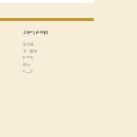
产
金融街在中国
京津冀
华中区域
长三角
成渝
珠三角