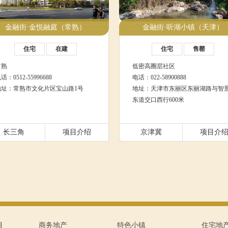
金融街·金悦融庭（常熟）
金融街·听湖小镇（天津）
住宅
在建
住宅
售罄
常熟
低密高圈层社区
话：0512-55996688
电话：022-58900888
地址：常熟市文化片区宝山路1号
地址：天津市东丽区东丽湖路与智
东道交口西行600米
长三角
项目介绍
京津冀
项目介
目
商务地产
特色小镇
住宅地