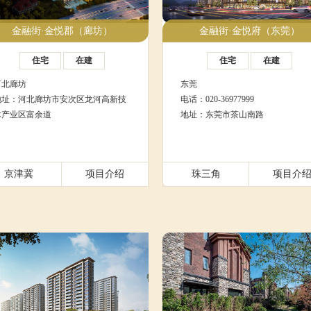
金融街·金悦郡（廊坊）
金融街·金悦府（东莞）
住宅
在建
住宅
在建
河北廊坊
东莞
地址：河北廊坊市安次区龙河高新技
电话：020-36977999
术产业区富余道
地址：东莞市茶山南路
京津冀
项目介绍
珠三角
项目介