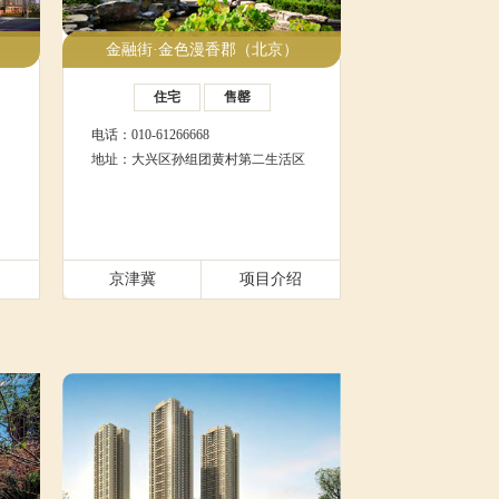
金融街·金色漫香郡（北京）
住宅
售罄
电话：010-61266668
地址：大兴区孙组团黄村第二生活区
绍
京津冀
项目介绍