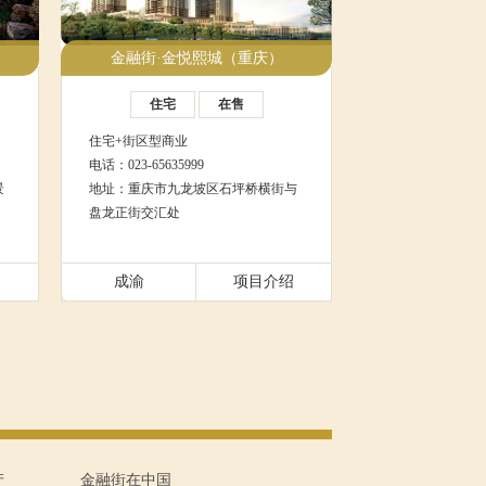
金融街·金悦熙城（重庆）
住宅
在售
住宅+街区型商业
电话：023-65635999
景
地址：重庆市九龙坡区石坪桥横街与
盘龙正街交汇处
绍
成渝
项目介绍
产
金融街在中国