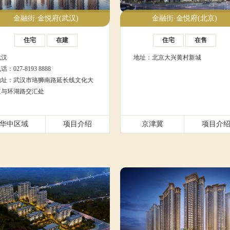
金融街·金悦府(武汉)
金融街·金悦府(北京)
住宅
在建
住宅
在售
武汉
地址：北京大兴黄村新城
话：027-8193 8888
地址：武汉市珞狮南路延长线文化大
道与环湖路交汇处
华中区域
项目介绍
京津冀
项目介