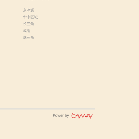
京津冀
华中区域
长三角
成渝
珠三角