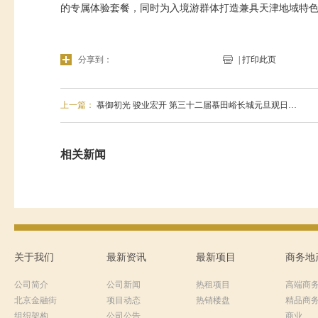
的专属体验套餐，同时为入境游群体打造兼具天津地域特
分享到：
| 打印此页
上一篇：
慕御初光 骏业宏开 第三十二届慕田峪长城元旦观日…
相关新闻
关于我们
最新资讯
最新项目
商务地
公司简介
公司新闻
热租项目
高端商
北京金融街
项目动态
热销楼盘
精品商
组织架构
公司公告
商业