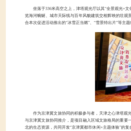
坐落于336米高空之上，津塔观光厅以其“全景观光+
览海河蜿蜒、城市天际线与百年风貌建筑交相辉映的壮观景
合本次促进活动推出的“冰雪正当燃”、“雪景特出片”等主
作为京津冀文旅协同的积极参与者，天津之心津塔观
与京津冀文旅协同推介，是项目融入区域文旅格局的重要一
北的生态资源，共同开发“京津冀都市休闲+主题体验”的