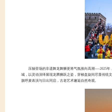
压轴登场的非遗舞龙舞狮更将气氛推向高潮----20
城，以灵动演绎展现龙腾狮跃之姿，穿梭盘旋间尽显传统
旗呼麦表演与日出同启，古老艺术邂逅自然奇观。